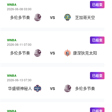
WNBA
已结束
2026-06-08 03:00
多伦多节奏
芝加哥天空
VS
WNBA
已结束
2026-06-11 07:00
多伦多节奏
康涅狄克太阳
VS
WNBA
已结束
2026-06-13 07:30
华盛顿神秘人
多伦多节奏
VS
WNBA
已结束