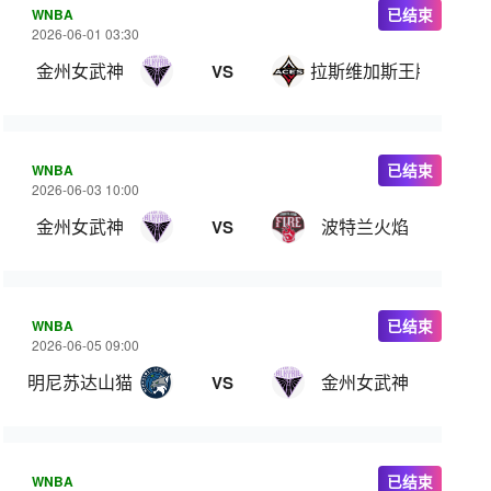
WNBA
已结束
2026-06-01 03:30
金州女武神
拉斯维加斯王牌
VS
WNBA
已结束
2026-06-03 10:00
金州女武神
波特兰火焰
VS
WNBA
已结束
2026-06-05 09:00
明尼苏达山猫
金州女武神
VS
WNBA
已结束