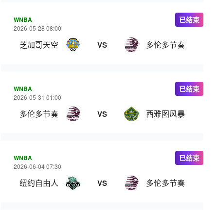
WNBA
已结束
2026-05-28 08:00
芝加哥天空
多伦多节奏
VS
WNBA
已结束
2026-05-31 01:00
多伦多节奏
西雅图风暴
VS
WNBA
已结束
2026-06-04 07:30
纽约自由人
多伦多节奏
VS