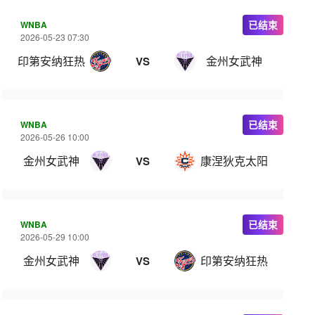
WNBA
已结束
2026-05-23 07:30
印第安纳狂热
金州女武神
VS
WNBA
已结束
2026-05-26 10:00
金州女武神
康涅狄克太阳
VS
WNBA
已结束
2026-05-29 10:00
金州女武神
印第安纳狂热
VS